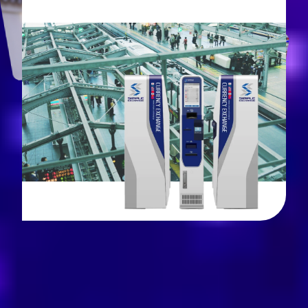
会いを、世界中に届けていきます。
世
界
を
ひ
ろ
げ
る
、
出
会
い
を
つ
く
る
。
AIをはじめとした先端のテクノロジーから生ま
れる体験を、
限られた人のものから、すべての人
のもとへ。
そして新たな出会いにあふれる世界を、子どもた
ちのために。