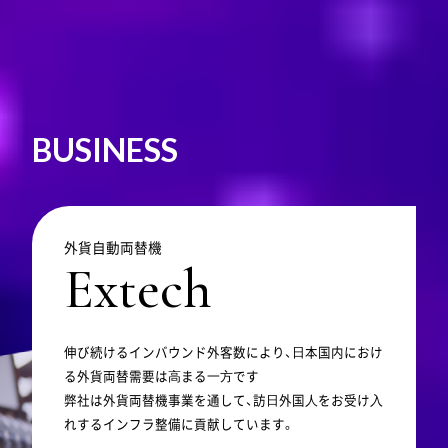
B
U
S
I
N
E
S
S
自分の世界が大きくひろがり、
外貨自動両替機
Extech
人生を変えるほどの出会い。
誰しも一度は、
そんな経験をしたことがあるはず。
伸び続けるインバウンド外客数により、⽇本国内におけ
る外貨両替需要は⾼まる⼀⽅です
バーチャルとリアルが融合するメタバース時代
弊社は外貨両替機事業を通して、訪⽇外国⼈をお受け⼊
において、
私たちは、そうした予期せぬ特別な出
れするインフラ整備に貢献しています。